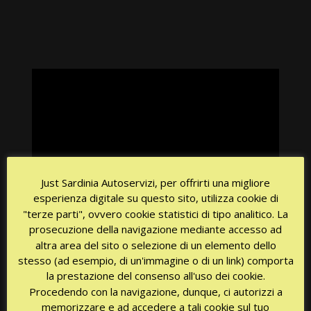
Видеоплеер
Just Sardinia Autoservizi, per offrirti una migliore
00:00
02:34
esperienza digitale su questo sito, utilizza cookie di
"terze parti", ovvero cookie statistici di tipo analitico. La
prosecuzione della navigazione mediante accesso ad
altra area del sito o selezione di un elemento dello
stesso (ad esempio, di un'immagine o di un link) comporta
la prestazione del consenso all'uso dei cookie.
Procedendo con la navigazione, dunque, ci autorizzi a
memorizzare e ad accedere a tali cookie sul tuo
CHIAMATA GRATUITA