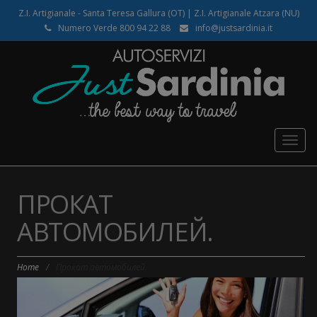
Z.I. Artigianale - Santa Teresa Gallura (OT) | Z.I. Artigianale Atzara (NU)
Numero Verde 800 94 22 88
info@justsardinia.it
Togg
navig
ПРОКАТ
АВТОМОБИЛЕЙ.
Home
/
Прокат автомобилей.