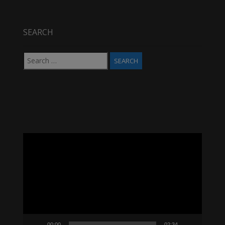
SEARCH
Search
for:
Video
Player
00:00
02:34