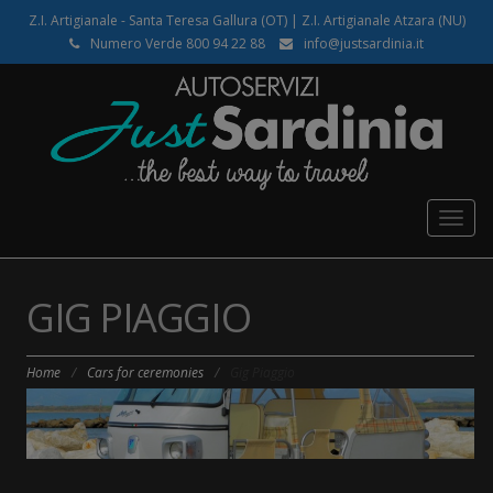
Z.I. Artigianale - Santa Teresa Gallura (OT) | Z.I. Artigianale Atzara (NU)
Numero Verde 800 94 22 88
info@justsardinia.it
Togg
navig
GIG PIAGGIO
Home
/
Cars for ceremonies
/
Gig Piaggio