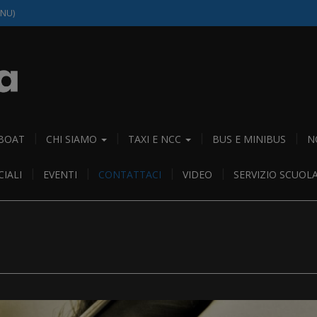
(NU)
 BOAT
CHI SIAMO
TAXI E NCC
BUS E MINIBUS
N
IALI
EVENTI
CONTATTACI
VIDEO
SERVIZIO SCUOL