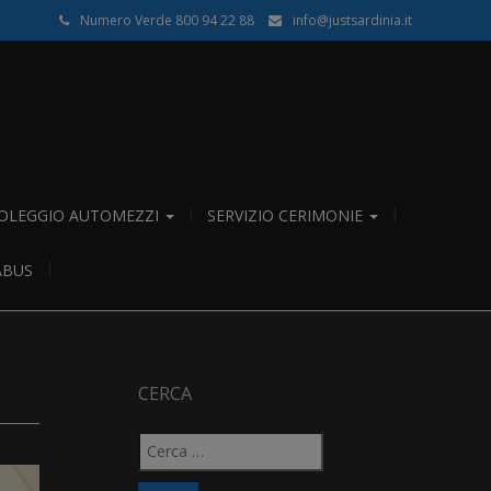
Numero Verde 800 94 22 88
info@justsardinia.it
OLEGGIO AUTOMEZZI
SERVIZIO CERIMONIE
ABUS
CERCA
Ricerca
per: