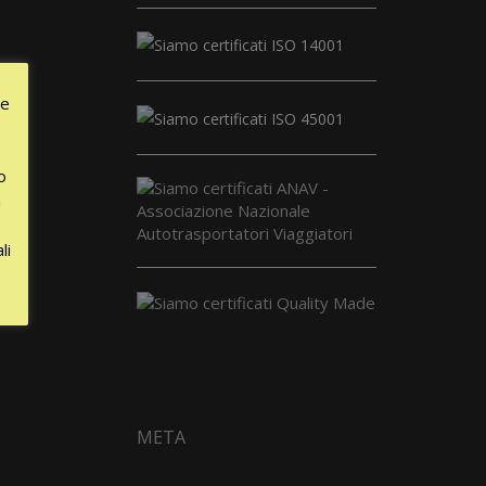
le
o
a
li
META