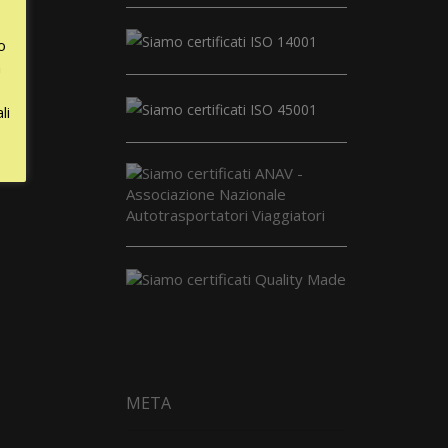
o
a
li
META