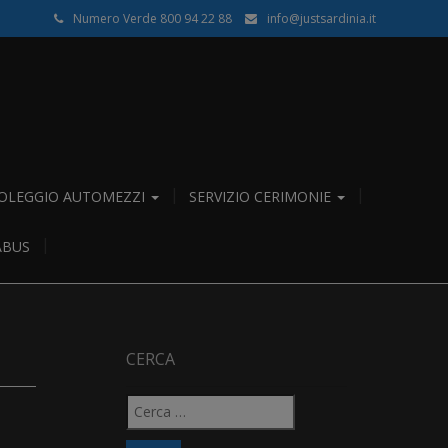
Numero Verde 800 94 22 88
info@justsardinia.it
OLEGGIO AUTOMEZZI
SERVIZIO CERIMONIE
ABUS
CERCA
Ricerca
per: