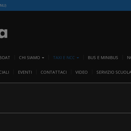
(NU)
 BOAT
CHI SIAMO
TAXI E NCC
BUS E MINIBUS
N
IALI
EVENTI
CONTATTACI
VIDEO
SERVIZIO SCUOL