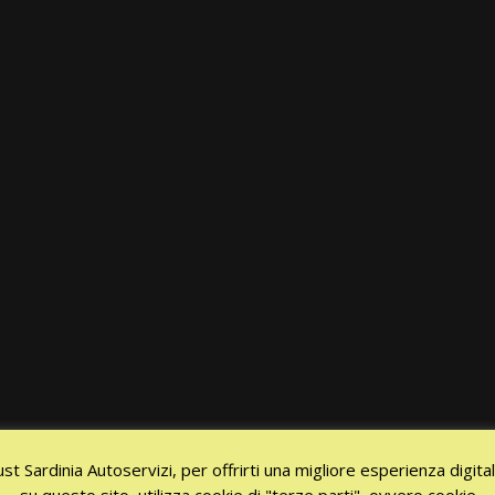
ust Sardinia Autoservizi, per offrirti una migliore esperienza digita
su questo sito, utilizza cookie di "terze parti", ovvero cookie