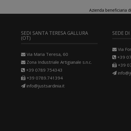
Azienda beneficiaria 
SEDI SANTA TERESA GALLURA
SEDE DI
(OT)
Via Fo
Via Maria Teresa, 60
+39 0
Zona Industriale Artigianale s.n.c.
+39 0
+39 0789 754343
info@j
+39 0789.741394
info@justsardinia.it