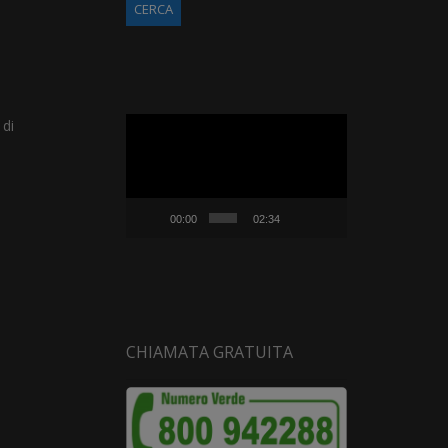
Video
 di
Player
00:00
02:34
CHIAMATA GRATUITA