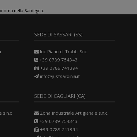
tonoma della Sardegna.
SEDE DI SASSARI (SS)
a
loc Piano di Trabbi Snc
+39 0789 754343
+39 0789.741394
info@justsardinia.it
SEDE DI CAGLIARI (CA)
 s.n.c
Zona Industriale Artigianale s.n.c.
+39 0789 754343
+39 0789.741394