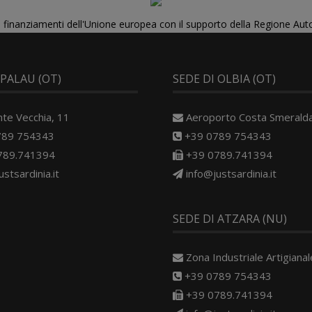
di finanziamenti dell'Unione europea con il supporto della Regione Au
 PALAU (OT)
SEDE DI OLBIA (OT)
nte Vecchia, 11
Aeroporto Costa Smerald
789 754343
+39 0789 754343
789.741394
+39 0789.741394
ustsardinia.it
info@justsardinia.it
SEDE DI ATZARA (NU)
Zona Industriale Artigianale
+39 0789 754343
+39 0789.741394