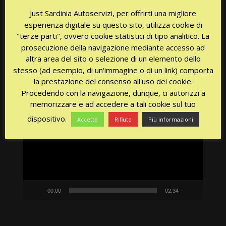
Just Sardinia Autoservizi, per offrirti una migliore
Ricerca
esperienza digitale su questo sito, utilizza cookie di
per:
"terze parti", ovvero cookie statistici di tipo analitico. La
prosecuzione della navigazione mediante accesso ad
altra area del sito o selezione di un elemento dello
stesso (ad esempio, di un'immagine o di un link) comporta
la prestazione del consenso all'uso dei cookie.
Procedendo con la navigazione, dunque, ci autorizzi a
Video
memorizzare e ad accedere a tali cookie sul tuo
Player
dispositivo.
Accetto
Rifiuto
Più informazioni
00:00
02:34