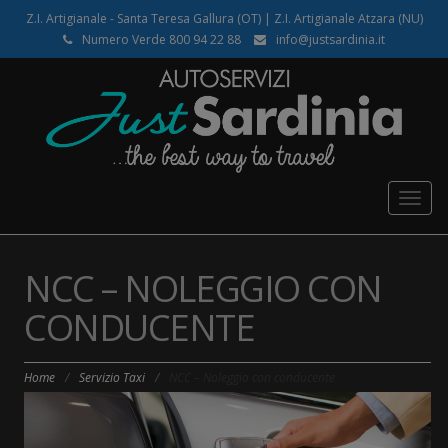
Z.I. Artigianale - Santa Teresa Gallura (OT) | Z.I. Artigianale Atzara (NU)
Numero Verde 800 94 22 88
info@justsardinia.it
Togg
navig
NCC – NOLEGGIO CON
CONDUCENTE
Home
/
Servizio Taxi
/
NCC – Noleggio con conducente