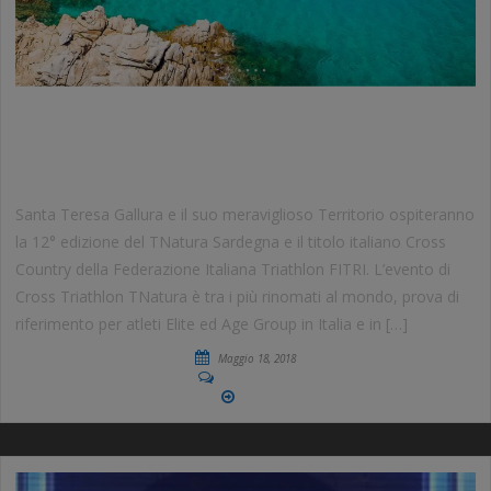
TNATURA SARDEGNA 2018
TRIATHLON CROSS COUNTRY
Santa Teresa Gallura e il suo meraviglioso Territorio ospiteranno
la 12° edizione del TNatura Sardegna e il titolo italiano Cross
Country della Federazione Italiana Triathlon FITRI. L’evento di
Cross Triathlon TNatura è tra i più rinomati al mondo, prova di
riferimento per atleti Elite ed Age Group in Italia e in […]
Maggio 18, 2018
No Comments
More