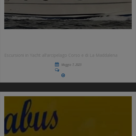
JUSTSARDINIA BOAT
Escursioni in Yacht all’arcipelago Corso e di La Maddalena
Maggio 7, 2023
No Comments
More