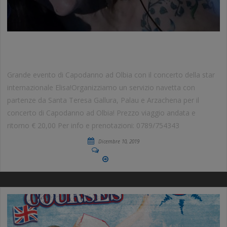
CAPODANNO 2020 CON ELISA
Grande evento di Capodanno ad Olbia con il concerto della star
internazionale Elisa!Organizziamo un servizio navetta con
partenze da Santa Teresa Gallura, Palau e Arzachena per il
concerto di Capodanno ad Olbia! Prezzo viaggio andata e
ritorno € 20,00 Per info e prenotazioni: 0789/754343
Dicembre 10, 2019
No Comments
More