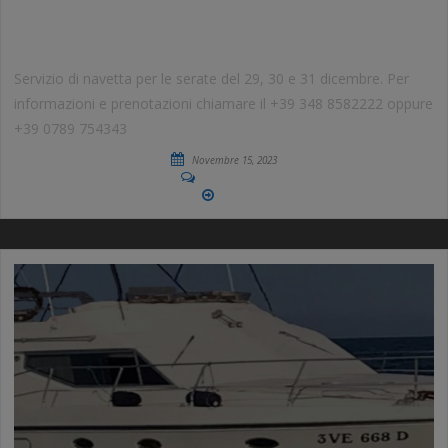
ANNO
Servizio di navetta per le serate del 29, 30 e 31 dicembre. Per
informazioni e prenotazioni chiamare il +39 348 8582222 oppure
+39 0789 754343
Novembre 15, 2023
No Comments
More