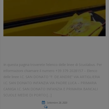
SERVIZIO DI LINEA SCUOLABUS
SASSARI
In questa pagina troverete l’elenco delle linee di Scuolabus. Per
informazioni chiamare il numero +39 379 2028157 – Elenco
delle linee I.C. SAN DONATO “F. DE ANDRE” VIA ARTIGLIERIA
I.C. SAN DONATO INFANZIA VIA PADRE LUCA – PRIMARIA
CANIGA I.C. SAN DONATO INFANZIA E PRIMARIA BANCALI
SCUOLE MEDIE DI PORTO […]
Settembre 28, 2020
No Comments