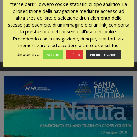
certifica aziende che basano la propria attività su principi di
"terze parti", ovvero cookie statistici di tipo analitico. La
prosecuzione della navigazione mediante accesso ad
sostenibilità culturale, ambientale e sociale. Quality Made si
altra area del sito o selezione di un elemento dello
rivolge ai viaggiatori in cerca di luoghi veri e unici, di
stesso (ad esempio, di un'immagine o di un link) comporta
un’esperienza di viaggio attenta all’ambiente e nel rispetto delle
la prestazione del consenso all'uso dei cookie.
comunità […]
Procedendo con la navigazione, dunque, ci autorizzi a
Aprile 11, 2019
memorizzare e ad accedere a tali cookie sul tuo
No Comments
dispositivo.
Accetto
Rifiuto
Più informazioni
More