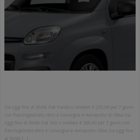
OFFERTE AUTONOLEGGIO
AEROPORTO OLBIA
Da oggi fino al 30/06 Fiat Panda o similare € 250,00 per 7 giorni
con franchigiaGratis ritiro e consegna in Aeroporto di Olbia Da
oggi fino al 30/06 Fiat 500 o similare € 260,00 per 7 giorni con
franchigiGratis ritiro e consegna in Aeroporto Olbia Da oggi fino
al 30/06 […]