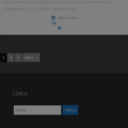
nuovi servizi per la stagione turistica 2018. Siamo presso il
Padiglione C5 – Corsia 5 – Stand 131bis.
Ottobre 3, 2017
No Comments
More
1
2
3
NEXT →
CERCA
Ricerca
per: