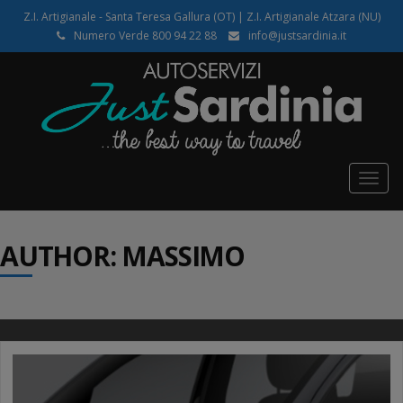
Z.I. Artigianale - Santa Teresa Gallura (OT) | Z.I. Artigianale Atzara (NU)
Numero Verde 800 94 22 88
info@justsardinia.it
Togg
navig
AUTHOR:
MASSIMO