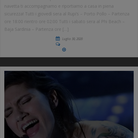
navetta ti accompagnamo e riportiamo a casa in piena
sicurezza! Tutti i giovedì sera al Rupi’s – Porto Pollo – Partenza
ore 18:00 rientro ore 02:00 Tutti i sabato sera al Phi Beach –
Baja Sardinia – Partenza ore […]
Luglio 30, 2020
No Comments
More