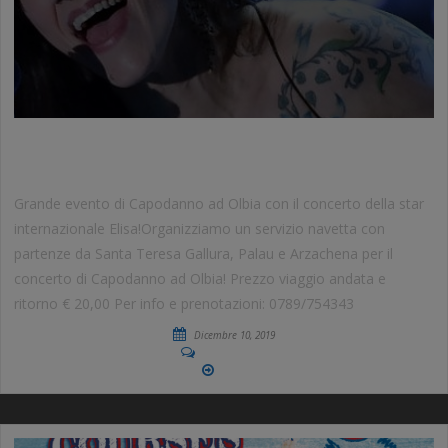
CAPODANNO 2020 CON ELISA
Grande evento di Capodanno ad Olbia con il concerto della star
internazionale Elisa!Organizziamo un servizio navetta con
partenze da Santa Teresa Gallura, Palau e Arzachena per il
concerto di Capodanno ad Olbia! Prezzo viaggio andata e
ritorno € 20,00 Per info e prenotazioni: 0789/754343
Dicembre 10, 2019
No Comments
More