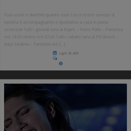
SERVIZIO NAVETTA
Puoi uscire e divertirti quanto vuoi! Con il nostro servizio di
navetta ti accompagnamo e riportiamo a casa in piena
sicurezza! Tutti i giovedì sera al Rupi’s – Porto Pollo – Partenza
ore 18:00 rientro ore 02:00 Tutti i sabato sera al Phi Beach –
Baja Sardinia – Partenza ore […]
Luglio 30, 2020
No Comments
More