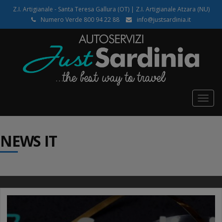
Z.I. Artigianale - Santa Teresa Gallura (OT) | Z.I. Artigianale Atzara (NU)
Numero Verde 800 94 22 88
info@justsardinia.it
Togg
navig
NEWS IT