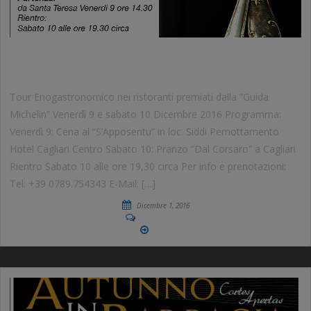
TOUR ENOGASTRONOMICO
Tour Enogastronomico nei ristoranti premiati dalla “Guida
Michelin” Venerdì 9 e sabato 10 Dicembre 2016 Programma:
Venerdì 9: Cena al “S’Apposentu” in loc. Siddi Pernottamento
Hotel Cagliari Centro Sabato 10: Pranzo “Dal Corsaro” a Cagliari
Rientro Sabato 10 alle ore 19,30 circa Per info e prenotazioni:
Tel: +39 0789.754343 E-Mail: […]
Dicembre 1, 2016
No Comments
More