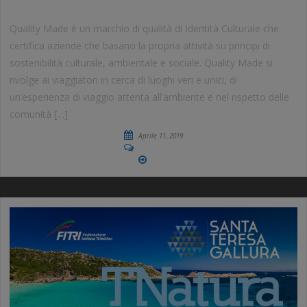
Quality Made è un marchio di qualità di Identità Culturale che
certifica aziende che basano la propria attività su principi di
sostenibilità culturale, ambientale e sociale. Quality Made si
rivolge ai viaggiatori in cerca di luoghi veri e unici, di
un’esperienza di viaggio attenta all’ambiente e nel rispetto delle
comunità […]
Aprile 11, 2019
No Comments
More