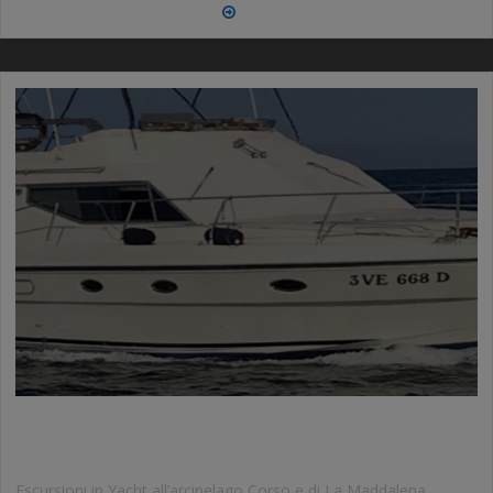
More
JUSTSARDINIA BOAT
Escursioni in Yacht all’arcipelago Corso e di La Maddalena