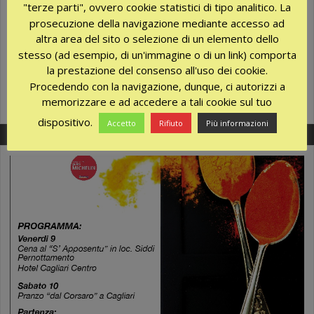
"terze parti", ovvero cookie statistici di tipo analitico. La
Settore Turistico di Rimini. Ci troverai i giorni 12-13-14 ottobre
prosecuzione della navigazione mediante accesso ad
2017 e potrai conoscere in anteprima le novità, offerte ed i
altra area del sito o selezione di un elemento dello
nuovi servizi per la stagione turistica 2018. Siamo presso il
stesso (ad esempio, di un'immagine o di un link) comporta
Padiglione C5 – Corsia 5 – Stand 131bis.
la prestazione del consenso all'uso dei cookie.
Ottobre 3, 2017
Procedendo con la navigazione, dunque, ci autorizzi a
No Comments
memorizzare e ad accedere a tali cookie sul tuo
More
dispositivo.
Accetto
Rifiuto
Più informazioni