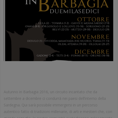
AUTUNNO IN BARBAGIA – CORTES
APERTAS
Autunno in Barbagia 2016, un circuito incantato che da
settembre a dicembre ci condurrà nei paesi dell’interno della
Sardegna. Qui sarà possibile immergersi in un percorso
autentico fatto di tradizioni millenarie, di arti e mestieri che, con