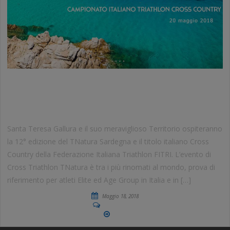
TNATURA SARDEGNA 2018
TRIATHLON CROSS COUNTRY
Santa Teresa Gallura e il suo meraviglioso Territorio ospiteranno
la 12° edizione del TNatura Sardegna e il titolo italiano Cross
Country della Federazione Italiana Triathlon FITRI. L’evento di
Cross Triathlon TNatura è tra i più rinomati al mondo, prova di
riferimento per atleti Elite ed Age Group in Italia e in […]
Maggio 18, 2018
No Comments
More