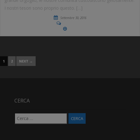
grande orgoglio, le nostre comunità custodiscono gelosamente.
I nostri tesori sono proprio questo. […]
Settembre 30, 2016
No Comments
More
1
2
NEXT →
CERCA
Ricerca
per: