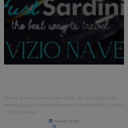
SERVIZIO NAVETTA EVENTI DI FINE
ANNO
Servizio di navetta per le serate del 29, 30 e 31 dicembre. Per
informazioni e prenotazioni chiamare il +39 348 8582222 oppure
+39 0789 754343
Novembre 15, 2023
No Comments